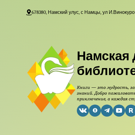
678380, Намский улус, с Намцы, ул И.Винокуро
Намская 
библиот
Книги — это мудрость, за
знаний. Добро пожаловать
приключение, а каждая ст