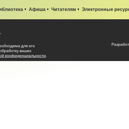
иблиотека
Афиша
Читателям
Электронные ресур
»
Разработ
еобходима для его
 обработку ваших
ой конфиденциальности
.