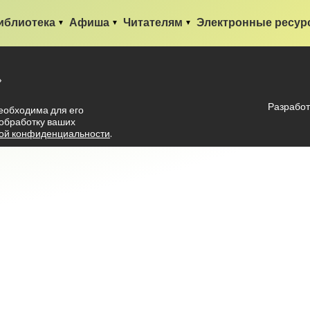
иблиотека
Афиша
Читателям
Электронные ресур
»
Разработ
еобходима для его
 обработку ваших
ой конфиденциальности
.