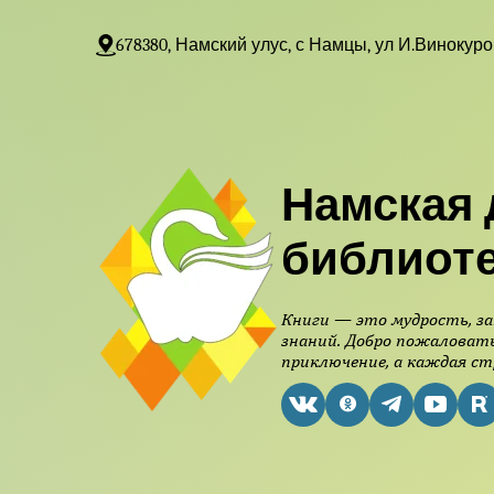
678380, Намский улус, с Намцы, ул И.Винокуро
Намская 
библиот
Книги — это мудрость, за
знаний. Добро пожаловать
приключение, а каждая ст