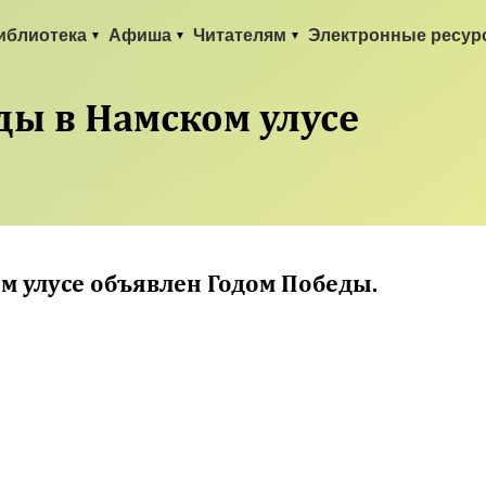
иблиотека
Афиша
Читателям
Электронные ресур
ды в Намском улусе
ем улусе объявлен Годом Победы.