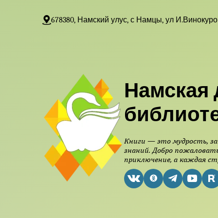
678380, Намский улус, с Намцы, ул И.Винокуро
Намская 
библиот
Книги — это мудрость, за
знаний. Добро пожаловать
приключение, а каждая ст