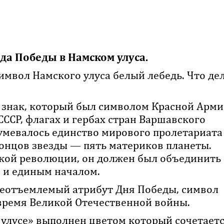
да Победы в Намском улуса.
имвол Намского улуса белый лебедь. Что де
й знак, который был символом Красной Арми
СССР, флагах и гербах стран Варшавского
зумевалось единство мирового пролетариата
концов звезды — пять материков планеты.
кой революции, он должен был объединить 
 и единым началом.
неотъемлемый атрибут Дня Победы, символ
 время Великой Отечественной войны.
 улусе» выполнен цветом который сочетаетс