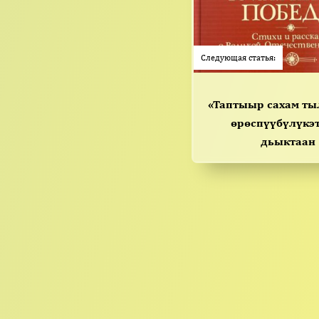
Следующая статья:
«Таптыыр сахам т
өрөспүүбүлүкэ
дьыктаан