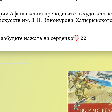
рий Афанасьевич преподаватель художеств
скусств им. З. П. Винокурова, Хатырыкског
22
 забудьте нажать на сердечко