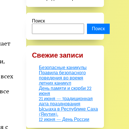
Поиск
Поиск
лает
Свежие записи
и,
Безопасные каникулы
Правила безопасного
 всех
поведения во время
летних каникул
День памяти и скорби 22
все
июня
21 июня — традиционная
дата празднования
Ысыаха в Республике Саха
(Якутия).
12 июня — День России
я с