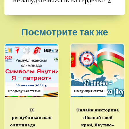
не забудьте нажать на сердечко
2
Посмотрите так же
Предыдущая статья:
Следующая статья:
IX
Онлайн викторина
республиканская
«Познай свой
олимпиада
край, Якутию»