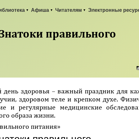
иблиотека
Афиша
Читателям
Электронные ресур
Знатоки правильного
 день здоровья – важный праздник для ка
лучии, здоровом теле и крепком духе. Физи
ние и регулярные медицинские обследов
го образа жизни.
авильного питания»