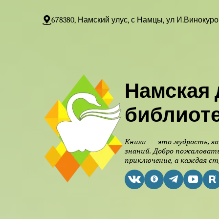
678380, Намский улус, с Намцы, ул И.Винокуро
Намская 
библиот
Книги — это мудрость, за
знаний. Добро пожаловать
приключение, а каждая ст