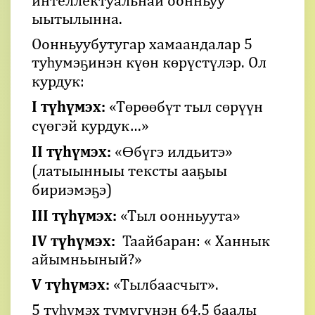
интеллектуальнай оонньуу
ыытылынна.
Оонньуубутугар хамаандалар 5
туһумэҕинэн күөн көрүстүлэр. Ол
курдук:
I түһүмэх:
«Төрөөбүт тыл сөрүүн
сүөгэй курдук…»
II түһүмэх:
«Өбүгэ илдьитэ»
(латыынныы тексты ааҕыы
бириэмэҕэ)
III түһүмэх:
«Тыл оонньуута»
IV түһүмэх:
Таайбаран: « Ханнык
айымньыный?»
V түһүмэх:
«Тылбаасчыт».
5 түһүмэх түмүгүнэн 64,5 баалы