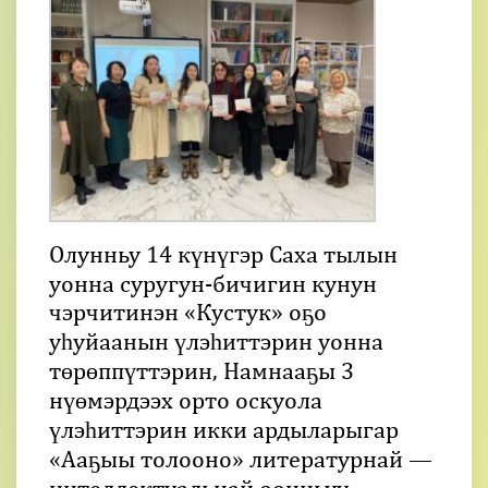
Олунньу 14 күнүгэр Саха тылын
уонна суругун-бичигин кунун
чэрчитинэн «Кустук» оҕо
уһуйаанын үлэһиттэрин уонна
төрөппүттэрин, Намнааҕы 3
нүөмэрдээх орто оскуола
үлэһиттэрин икки ардыларыгар
«Ааҕыы толооно» литературнай —