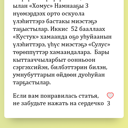
ылан «Хомус» Намнааҕы 3
нүөмэрдээх орто оскуола
үлэһиттэрэ бастакы миэстэҕэ
таҕыстылар. Иккис 52 бааллаах
«Кустук» хамаанда оҕо уһуйаанын
үлэһиттэрэ, үһүс миэстэҕэ «Сулус»
төрөппүттэр хамаандалара. Бары
кыттааччыларбыт оонньоон
сэргэхсийэн, билбэттэрин билэн,
умнубуттарын өйдөөн дуоһуйан
тарҕастылар.
Если вам понравилась статья,
не забудьте нажать на сердечко
3