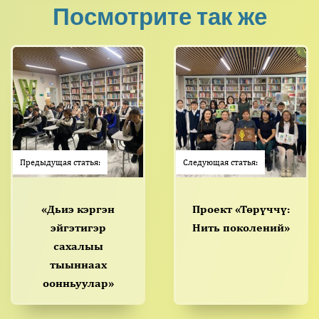
Посмотрите так же
Предыдущая статья:
Следующая статья:
«Дьиэ кэргэн
Проект «Төрүччү:
эйгэтигэр
Нить поколений»
сахалыы
тыыннаах
оонньуулар»