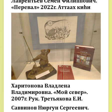
Лаврентьев Семен Филиппович.
«Перевал» 2022г. Аттаах киһи
Харитонова Владлена
Владимировна. «Мой север».
2007г. Рук. Третьякова Е.И.
Саввинов Нюргун Сергеевич.