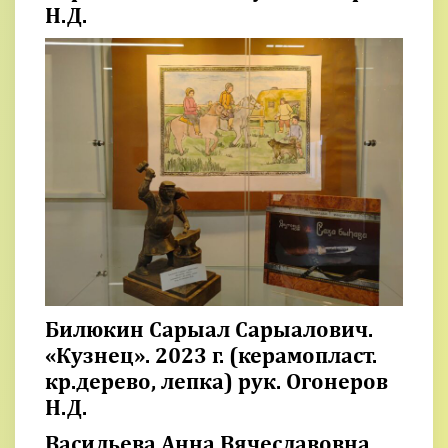
Н.Д.
Билюкин Сарыал Сарыалович.
«Кузнец». 2023 г. (керамопласт.
кр.дерево, лепка) рук. Огонеров
Н.Д.
Васильева Анна Вячеславовна.