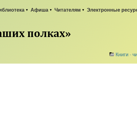
иблиотека
Афиша
Читателям
Электронные ресур
наших полках»
Книги - ч