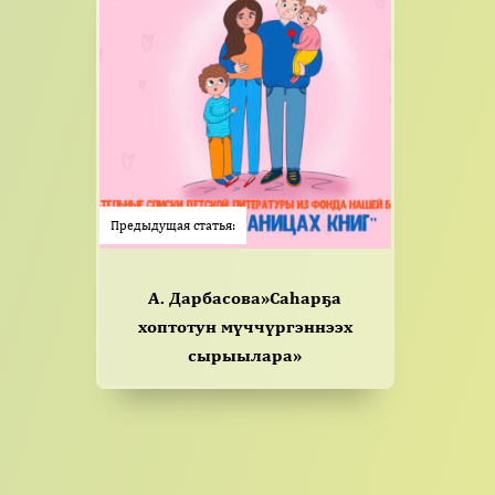
Предыдущая статья:
А. Дарбасова»Саһарҕа
хоптотун мүччүргэннээх
сырыылара»