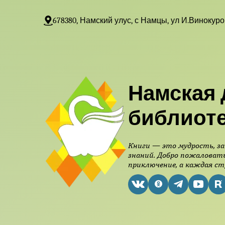
678380, Намский улус, с Намцы, ул И.Винокуро
Намская 
библиот
Книги — это мудрость, за
знаний. Добро пожаловать
приключение, а каждая ст