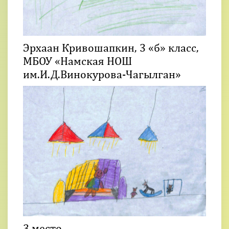
Эрхаан Кривошапкин, 3 «б» класс,
МБОУ «Намская НОШ
им.И.Д.Винокурова-Чагылган»
3 место