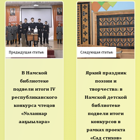
Предыдущая статья:
Следующая статья:
В Намской
Яркий праздник
библиотеке
поэзии и
подвели итоги IV
творчества: в
республиканского
Намской детской
конкурса чтецов
библиотеке
«Уоланнар
подвели итоги
ааҕыылара»
конкурсов в
рамках проекта
«Сад стихов»