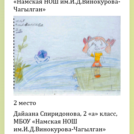
«Намская НОШ им.И.Д.Винокурова-
Чагылган»
2 место
Дайаана Спиридонова, 2 «а» класс,
МБОУ «Намская НОШ
им.И.Д.Винокурова-Чагылган»