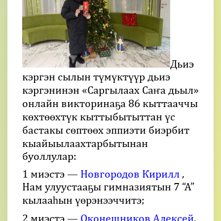
Дьиэ
кэргэн сылын түмүктүүр дьиэ
кэргэнинэн «Саргылаах Саҥа дьыл»
онлайн викторинаҕа 86 кыттааччы
көхтөөхтүк кыттыбытыттан үс
бастакы сөптөөх эппиэти биэрбит
кыайыылаахтарбытынан
буоллулар:
1 миэстэ —
Новгородов Кирилл
,
Нам улуустааҕы гимназиятын 7 “А”
кылааһын үөрэнээччитэ;
2 миэстэ —
Оконешников Алексей
,