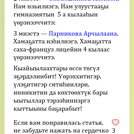
Нам нэьилиэгэ, Нам улуустааҕы
гимназиятын 5 а кылааһын
үөрэнээччитэ;
3 миэстэ —
Парникова Арчылаана,
Хамаҕатта нэһилиэгэ, Хамаҕатта
саха-француз лицейин 4 кылаас
үөрэнээччитэ.
Кыайыылаахтары өссө төгүл
эҕэрдэлиибит! Үөрэххитигэр,
үлэҕитигэр ситиһиилэри,
инникитин да көхтөөхтүк бары
ыытыллар тэрээһиннэргэ
кыттыыны баҕарабыт!
Если вам понравилась статья,
не забудьте нажать на сердечко
3