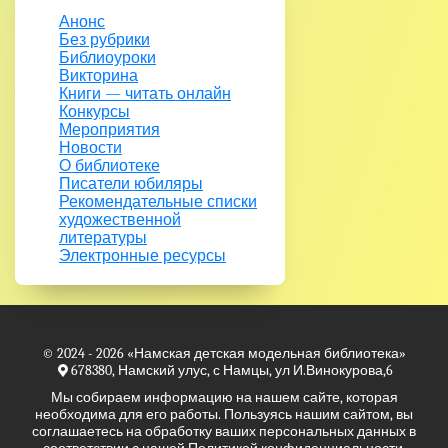
Анонс
Без рубрики
Библиоуроки
Викторина
Книги — читать онлайн
Конкурсы
Мероприятия
Новости
О библиотеке
Писатели юбиляры
Рекомендательные списки
художественной
литературы
Электронные ресурсы
© 2024 - 2026
«Намская детская модельная библиотека»
678380, Намский улус, с Намцы, ул И.Винокурова,6
Мы собираем информацию на нашем сайте, которая
необходима для его работы. Пользуясь нашим сайтом, вы
соглашаетесь на обработку ваших персональных данных в