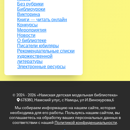
Без рубрики
Библиоуроки
Викторина
Книги — читать онлайн
Конкурсы
Мероприятия
Новости
О библиотеке
Писатели юбиляры
Рекомендательные списки
художественной
литературы
Электронные ресурсы
© 2024 - 2026
«Намская детская модельная библиотека»
678380, Намский улус, с Намцы, ул И.Винокурова,6
Мы собираем информацию на нашем сайте, которая
необходима для его работы. Пользуясь нашим сайтом, вы
соглашаетесь на обработку ваших персональных данных в
соответствии с нашей
Политикой конфиденциальности
.