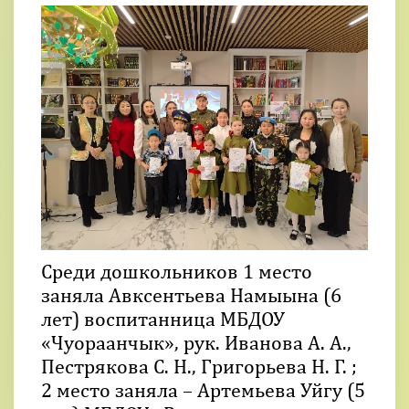
Среди дошкольников 1 место
заняла Авксентьева Намыына (6
лет) воспитанница МБДОУ
«Чуораанчык», рук. Иванова А. А.,
Пестрякова С. Н., Григорьева Н. Г. ;
2 место заняла – Артемьева Уйгу (5