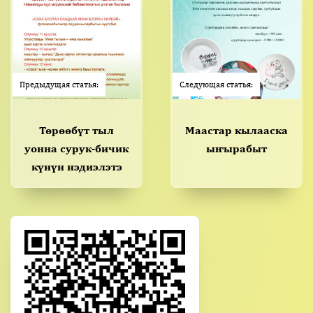
Предыдущая статья:
Следующая статья:
Төрөөбүт тыл
Маастар кылааска
уонна сурук-бичик
ыҥырабыт
күнүн нэдиэлэтэ