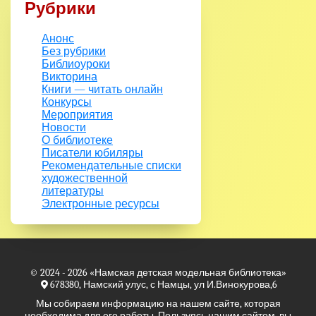
Рубрики
Анонс
Без рубрики
Библиоуроки
Викторина
Книги — читать онлайн
Конкурсы
Мероприятия
Новости
О библиотеке
Писатели юбиляры
Рекомендательные списки
художественной
литературы
Электронные ресурсы
© 2024 - 2026
«Намская детская модельная библиотека»
678380, Намский улус, с Намцы, ул И.Винокурова,6
Мы собираем информацию на нашем сайте, которая
необходима для его работы. Пользуясь нашим сайтом, вы