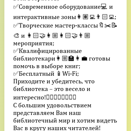
✅Современное оборудование💻 и
интерактивные зоны👩🏽‍💻👨🏻‍💻;
✅Творческие мастер-классы🔖✂️📝
🎨 и 👩🏻‍🤝‍👩🏼👩🏻‍🤝‍👨🏼
мероприятия;
✅Квалифицированные
библиотекари👩🏼‍🏫👩‍💼 готовы
помочь в выборе книг;
✅Бесплатный 📱Wi-Fi;
Приходите и убедитесь, что
библиотека – это весело и
интересно!👍🏻👏🏻👏🏻👏🏻
С большим удовольствием
представляем Вам наш
библиотечный мир и хотим видеть
Вас в кругу наших читателей!