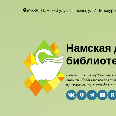
678380, Намский улус, с Намцы, ул И.Винокуро
Намская 
библиот
Книги — это мудрость, за
знаний. Добро пожаловать
приключение, а каждая ст