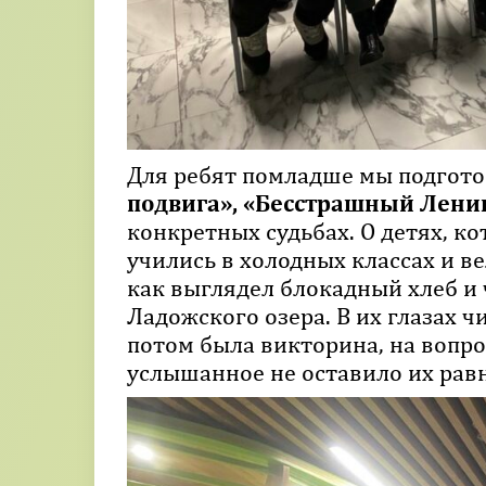
Для ребят помладше мы подгот
подвига», «Бесстрашный Лени
конкретных судьбах. О детях, к
учились в холодных классах и в
как выглядел блокадный хлеб и 
Ладожского озера. В их глазах 
потом была викторина, на вопро
услышанное не оставило их ра