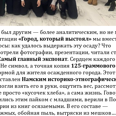
 был другим — более аналитическим, но не
ентации
«Город, который выстоял»
мы вмес
сы: как удалось выдержать эту осаду? Что
отрели фотографии, презентации, читали с
Самый главный экспонат
. Сердцем каждого
 Не символ, а точная копия
125-граммового
ормой для жителя осажденного города. Этот
оставлен
Намским историко-этнографичес
могли взять его в руки, ощутить вес, рассмо
е просто «кусочек хлеба», а сама жизнь. Гов
ились этим пайком с младшими, верили в По
ории из книг осязаемыми. В его составе —
жмых, обойная пыль, вытряски из мешков…