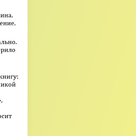
ина.
ение.
ально.
орило
книгу:
ликой
,
осит