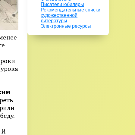
Писатели юбиляры
Рекомендательные списки
художественной
литературы
Электронные ресурсы
 менее
те
троки
 урока
ким
треть
орили
беду.
 И