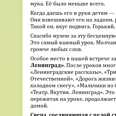
мука. Её было меньше всего.
Когда даешь его в руки детям —
Они взвешивают его на ладони, р
Такой он, вкус подвига. Горький
Спасибо музею за эту бесценную
Это самый важный урок. Молчани
громче любых слов.
Особое место в нашей встрече 
Ленинград»
. После уроков мно
«Ленинградские рассказы», «Три
Отечественной», «Дорога жизни»
холодном снегу», «Мальчики из 
«Театр. Якутия. Ленинград». Эт
пережитая на уроке, продолжает
домой.
Свеча
,
соединяющая с целой с