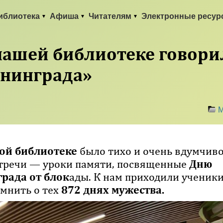
иблиотека
Афиша
Читателям
Электронные ресур
нашей библиотеке говори
енинграда»
М
ой библиотеке
было тихо и очень вдумчив
стречи — уроки памяти, посвященные
Дню
рада от блок
ады. К нам приходили ученик
омнить о тех
872 днях мужества.