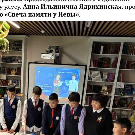
 улусу,
Анна Ильинична Ядрихинска
я, пр
 «Свеча памяти у Невы».