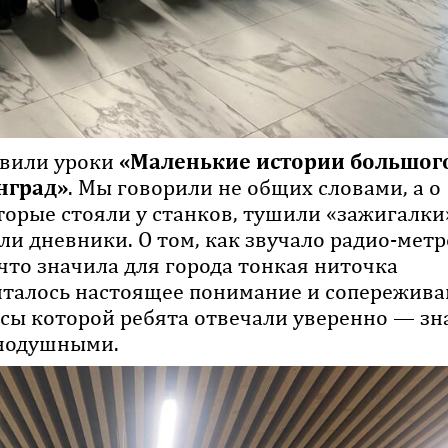
овили уроки
«Маленькие истории большог
нград»
. Мы говорили не общих словами, а о
оторые стояли у станков, тушили «зажигалки
ели дневники. О том, как звучало радио-мет
что значила для города тонкая ниточка
читалось настоящее понимание и сопережива
сы которой ребята отвечали уверенно — зн
внодушными.