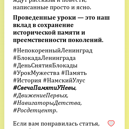
написанные просто и ясно.
Проведенные уроки — это наш
вклад в сохранение
исторической памяти и
преемственности поколений.
#НепокоренныйЛенинград
#БлокадаЛенинграда
#ДеньСнятияБлокады
#УрокМужества #Память
#История #НамскийУлус
#CвечаПамятиУНевы
,
#ДвижениеПервых,
#НавигаторыДетства,
#Росдетцентр
.
Если вам понравилась статья,